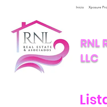
Inicio
Xposure Pro
RNL 
LLC
Lis