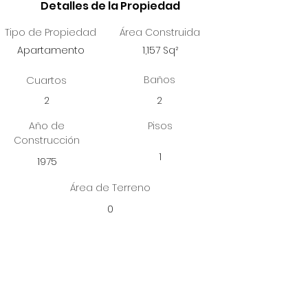
Detalles de la Propiedad
Tipo de Propiedad
Área Construida
Apartamento
1,157 Sq²
Cuartos
Baños
2
2
Año de
Pisos
Construcción
1
1975
Área de Terreno
0
Localización de la Propiedad
6410 Av.Isla Verde, Carolina, 00979, Puerto
Rico