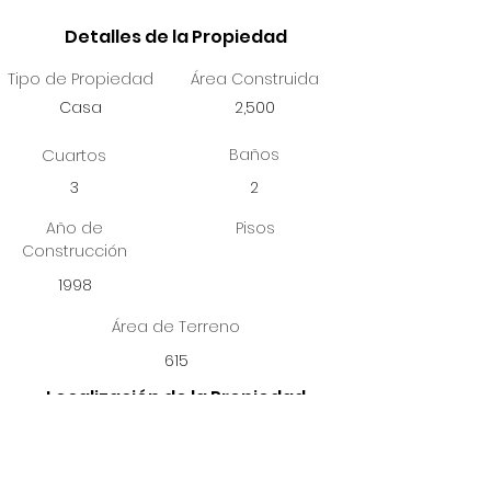
Detalles de la Propiedad
Tipo de Propiedad
Área Construida
Casa
2,500
Cuartos
Baños
3
2
Año de
Pisos
Construcción
1998
Área de Terreno
615
Localización de la Propiedad
CALLE B, BO. PUEBLO, SECTOR SANTA ROSA 190